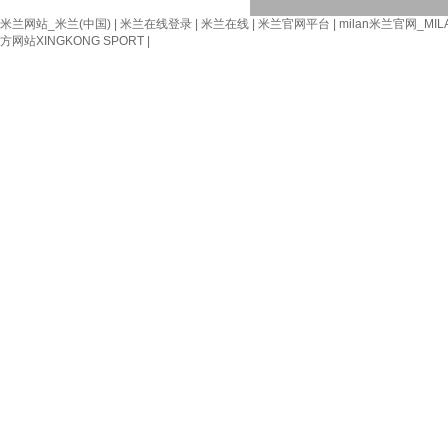
米兰网站_米兰(中国)
|
米兰在线登录
|
米兰在线
|
米兰官网平台
|
milan米兰官网_MI
方网站XINGKONG SPORT
|