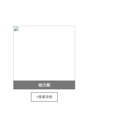
动力柜
+查看详情