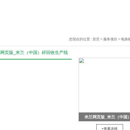
您现在的位置 :
首页
>
服务项目
>
电路
兰网页版_米兰（中国）碎回收生产线
米兰网页版_米兰（中国）.
+查看详情