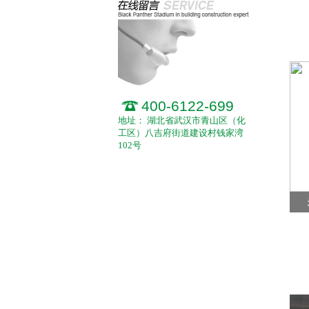
400-6122-699
地址： 湖北省武汉市青山区（化
工区）八吉府街道建设村钱家湾
102号