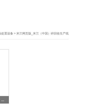
板处置设备
> 米兰网页版_米兰（中国）碎回收生产线
..